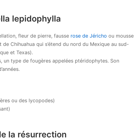
lla lepidophylla
llation, fleur de pierre, fausse
rose de Jéricho
ou mousse
sert de Chihuahua qui s’étend du nord du Mexique au sud-
que et Texas).
ées, un type de fougères appelées ptéridophytes. Son
d’années.
fères ou des lycopodes)
sant)
de la résurrection