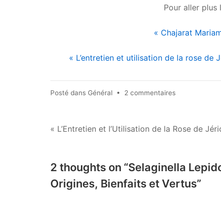
Pour aller plus 
« Chajarat Mariam 
« L’entretien et utilisation de la rose de
sur
Posté dans
Général
•
2 commentaires
Selaginella
Lepidophylla
ou
Navigation
« L’Entretien et l’Utilisation de la Rose de Jér
Plante
de
de
la
l’article
2 thoughts on “
Selaginella Lepido
Résurrection
Origines, Bienfaits et Vertus
”
:
Origines,
Bienfaits
et