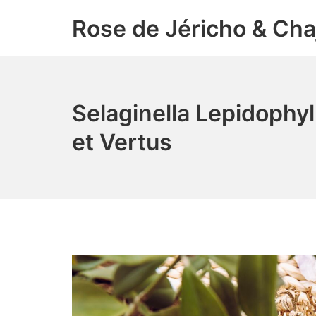
Aller
Rose de Jéricho & Cha
au
contenu
Selaginella Lepidophyll
et Vertus